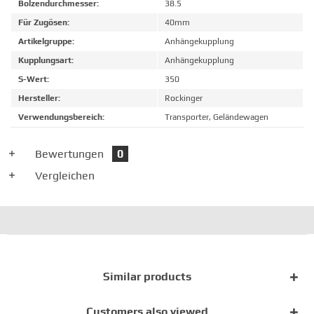
Bolzendurchmesser:
38.5
Für Zugösen:
40mm
Artikelgruppe:
Anhängekupplung
Kupplungsart:
Anhängekupplung
S-Wert:
350
Hersteller:
Rockinger
Verwendungsbereich:
Transporter, Geländewagen
Bewertungen
0
Vergleichen
Similar products
Customers also viewed