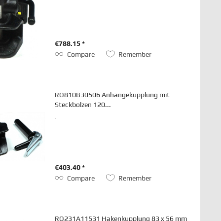
€788.15 *
Compare
Remember
RO810B30506 Anhängekupplung mit
Steckbolzen 120...
.
€403.40 *
Compare
Remember
RO231A11531 Hakenkupplung 83 x 56 mm