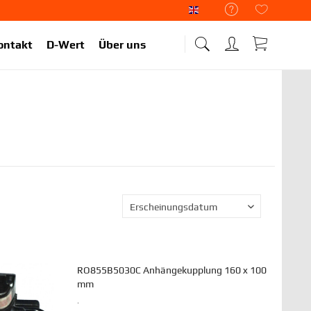
Liekup Englisch
ontakt
D-Wert
Über uns
RO855B5030C Anhängekupplung 160 x 100
mm
.