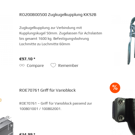
RO200B00500 Zugkugelkupplung KK92B
Zugkugelkupplung zur Verbindung mit
Kupplungskugel 50mm. Zugelassen für Achslasten
bis gesamt 1600 kg. Befestigungsbohrung
Lochmitte zu Lochmitte 60mm
€97.10 *
Compare
Remember
ROE70761 Griff für Varioblock
ROE70761 – Griff für Varioblock passend zur
100B01001 / 100B02001.
€24.99 *