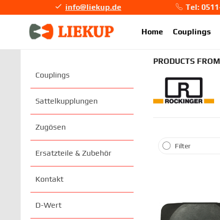
info@liekup.de
Tel: 051
info@li
Home
Couplings
PRODUCTS FROM
Couplings
Sattelkupplungen
Zugösen
Filter
Ersatzteile & Zubehör
Kontakt
D-Wert