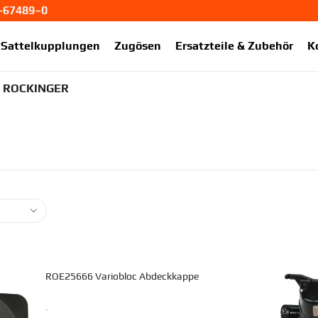
1-67489–0
ekup.de
Sattelkupplungen
Zugösen
Ersatzteile & Zubehör
K
 ROCKINGER
ROE25666 Variobloc Abdeckkappe
.