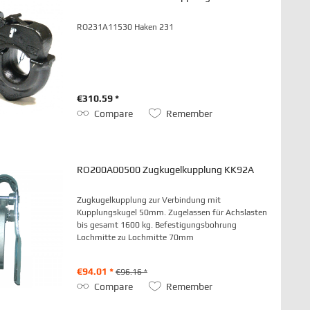
RO231A11530 Haken 231
€310.59 *
Compare
Remember
RO200A00500 Zugkugelkupplung KK92A
Zugkugelkupplung zur Verbindung mit
Kupplungskugel 50mm. Zugelassen für Achslasten
bis gesamt 1600 kg. Befestigungsbohrung
Lochmitte zu Lochmitte 70mm
€94.01 *
€96.16 *
Compare
Remember