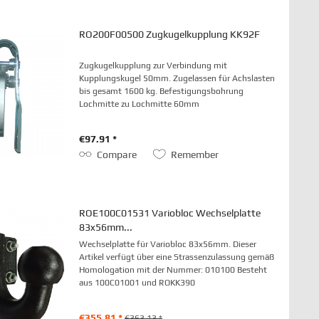
RO200F00500 Zugkugelkupplung KK92F
Zugkugelkupplung zur Verbindung mit
Kupplungskugel 50mm. Zugelassen für Achslasten
bis gesamt 1600 kg. Befestigungsbohrung
Lochmitte zu Lochmitte 60mm
€97.91 *
Compare
Remember
ROE100C01531 Variobloc Wechselplatte
83x56mm...
Wechselplatte für Variobloc 83x56mm. Dieser
Artikel verfügt über eine Strassenzulassung gemäß
Homologation mit der Nummer: 010100 Besteht
aus 100C01001 und ROKK390
€355.81 *
€363.13 *