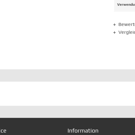
Verwendun
Bewer
Verglei
ice
Information