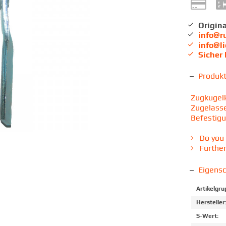
Origina
info@r
info@l
Sicher
Produk
Zugkugel
Zugelasse
Befestig
Do you 
Further
Eigens
Artikelgru
Hersteller
S-Wert: