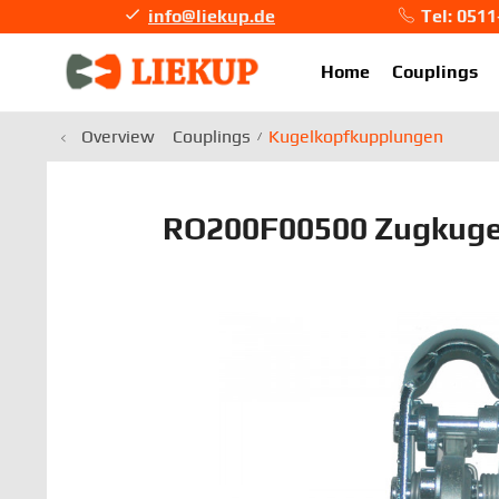
info@liekup.de
Tel: 051
info@li
Home
Couplings
Overview
Couplings
Kugelkopfkupplungen
RO200F00500 Zugkuge