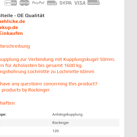
lteile - OE Qualität
uehlicke.de
iekup.de
 Einkaufen
tbeschreibung
kupplung zur Verbindung mit Kupplungskugel 50mm.
n für Achslasten bis gesamt 1600 kg.
ungsbohrung Lochmitte zu Lochmitte 60mm
have any questions concerning this product?
 products by Rockinger
chaften
ppe:
Anhängekupplung
:
Rockinger
120