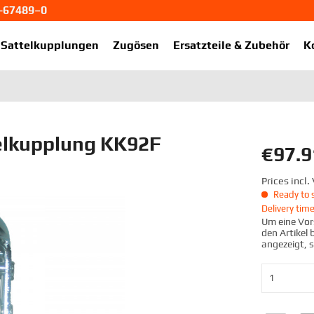
1-67489–0
ekup.de
Sattelkupplungen
Zugösen
Ersatzteile & Zubehör
K
lkupplung KK92F
€97.9
Prices incl
Ready to s
Delivery tim
Um eine Vors
den Artikel
angezeigt, 