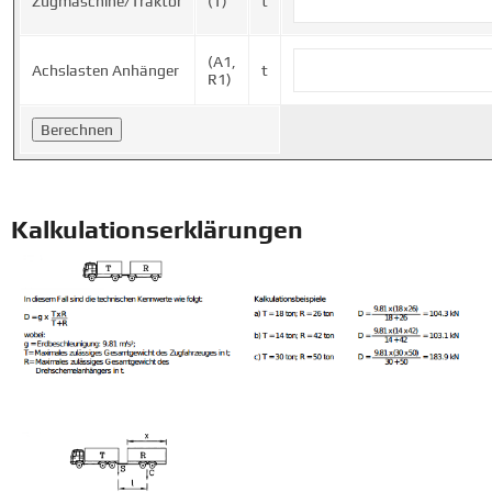
Zugmaschine/Traktor
(T)
t
(A1,
Achslasten Anhänger
t
R1)
Kalkulationserklärungen