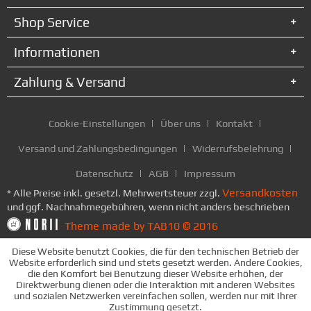
Shop Service
Informationen
Zahlung & Versand
Cookie-Einstellungen
Über uns
Kontakt
Versand und Zahlungsbedingungen
Widerrufsbelehrung
Datenschutz
AGB
Impressum
Versandkosten
* Alle Preise inkl. gesetzl. Mehrwertsteuer zzgl.
und ggf. Nachnahmegebühren, wenn nicht anders beschrieben
Theme made by TAB10 © 2016
Diese Website benutzt Cookies, die für den technischen Betrieb der
Website erforderlich sind und stets gesetzt werden. Andere Cookies,
die den Komfort bei Benutzung dieser Website erhöhen, der
Direktwerbung dienen oder die Interaktion mit anderen Websites
und sozialen Netzwerken vereinfachen sollen, werden nur mit Ihrer
Zustimmung gesetzt.