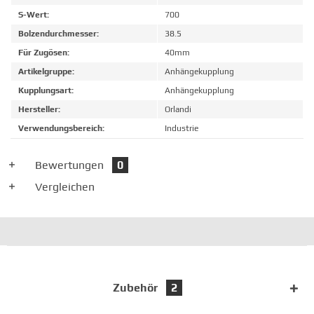
S-Wert:
700
Bolzendurchmesser:
38.5
Für Zugösen:
40mm
Artikelgruppe:
Anhängekupplung
Kupplungsart:
Anhängekupplung
Hersteller:
Orlandi
Verwendungsbereich:
Industrie
Bewertungen
0
Vergleichen
Zubehör
2