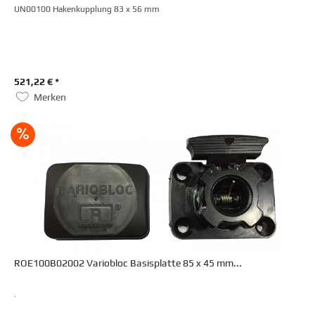
UN00100 Hakenkupplung 83 x 56 mm
521,22 € *
Merken
ROE100B02002 Variobloc Basisplatte 85 x 45 mm...
.