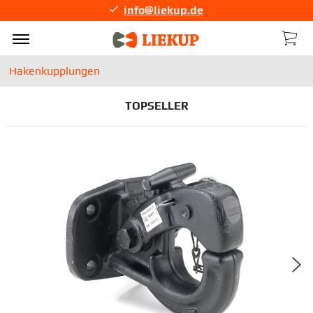
info@liekup.de
Hakenkupplungen
TOPSELLER