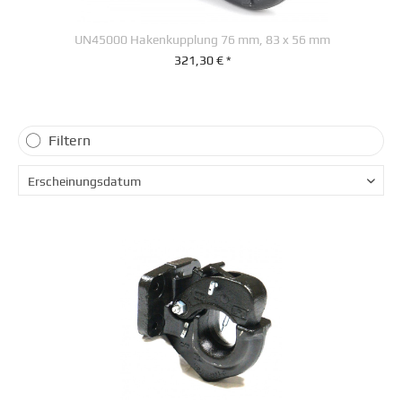
UN45000 Hakenkupplung 76 mm, 83 x 56 mm
321,30 € *
+ IN DEN WARENKORB
Filtern