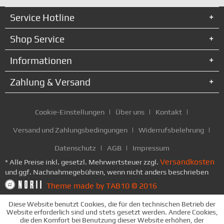
Service Hotline
Shop Service
Informationen
Zahlung & Versand
Cookie-Einstellungen
Über uns
Kontakt
Versand und Zahlungsbedingungen
Widerrufsbelehrung
Datenschutz
AGB
Impressum
Versandkosten
* Alle Preise inkl. gesetzl. Mehrwertsteuer zzgl.
und ggf. Nachnahmegebühren, wenn nicht anders beschrieben
Theme made by TAB10 © 2016
Diese Website benutzt Cookies, die für den technischen Betrieb der
Website erforderlich sind und stets gesetzt werden. Andere Cookies,
die den Komfort bei Benutzung dieser Website erhöhen, der