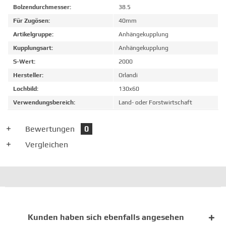
Bolzendurchmesser:
38.5
Für Zugösen:
40mm
Artikelgruppe:
Anhängekupplung
Kupplungsart:
Anhängekupplung
S-Wert:
2000
Hersteller:
Orlandi
Lochbild:
130x60
Verwendungsbereich:
Land- oder Forstwirtschaft
Bewertungen
0
Vergleichen
Kunden haben sich ebenfalls angesehen