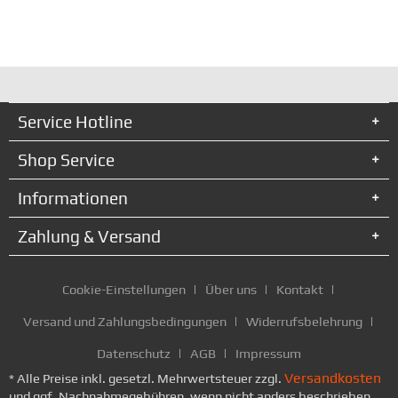
Service Hotline
Shop Service
Informationen
Zahlung & Versand
Cookie-Einstellungen
Über uns
Kontakt
Versand und Zahlungsbedingungen
Widerrufsbelehrung
Datenschutz
AGB
Impressum
Versandkosten
* Alle Preise inkl. gesetzl. Mehrwertsteuer zzgl.
und ggf. Nachnahmegebühren, wenn nicht anders beschrieben