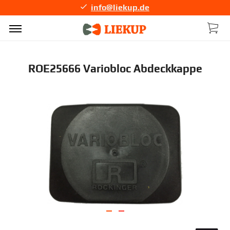
info@liekup.de
ROE25666 Variobloc Abdeckkappe