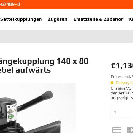
1-67489–0
ekup.de
Sattelkupplungen
Zugösen
Ersatzteile & Zubehör
K
ngekupplung 140 x 80
€1,13
bel aufwärts
Prices incl
Delivery 
Um eine Vors
den Artikel
angezeigt, 