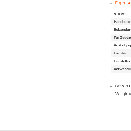
Eigens
S-Wert:
Handhebel
Bolzendur
Für Zugös
Artikelgru
Lochbild:
Hersteller
Verwendun
Bewer
Verglei