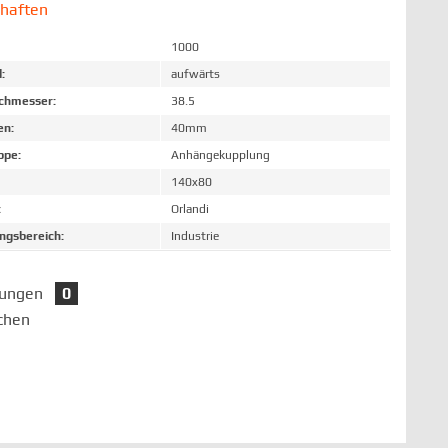
chaften
1000
:
aufwärts
chmesser:
38.5
en:
40mm
ppe:
Anhängekupplung
140x80
:
Orlandi
gsbereich:
Industrie
tungen
0
chen