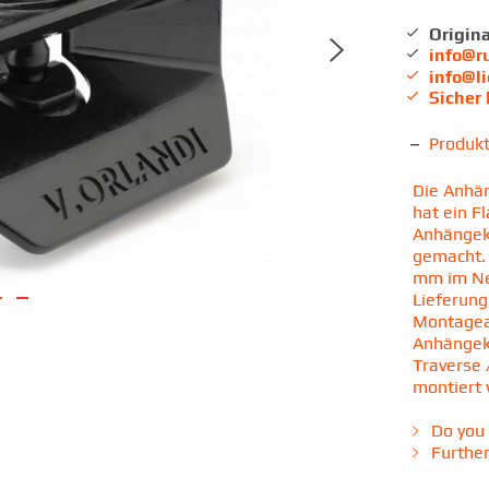
Origina
info@r
info@l
Sicher
Produk
Die Anhän
hat ein F
Anhängek
gemacht. 
mm im Neu
Lieferung
Montagean
Anhängeku
Traverse 
montiert
Do you 
Further