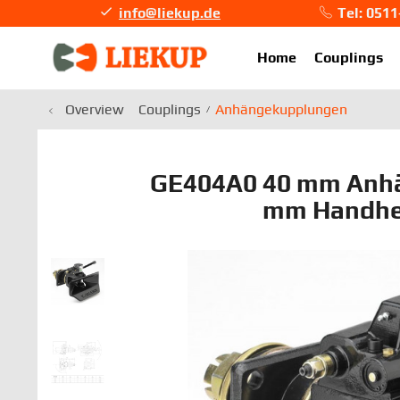
info@liekup.de
Tel: 051
info@li
Home
Couplings
Overview
Couplings
Anhängekupplungen
GE404A0 40 mm Anhä
mm Handhe