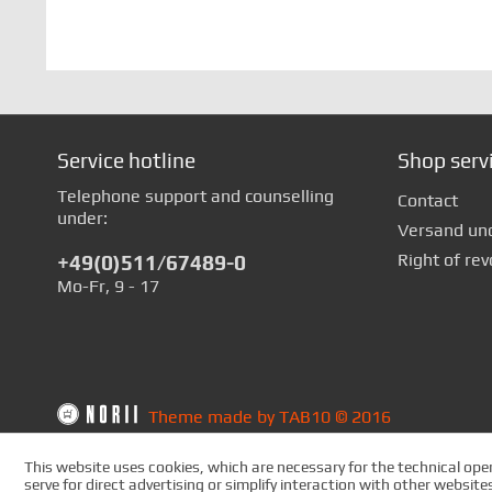
Service hotline
Shop serv
Telephone support and counselling
Contact
under:
Versand un
Right of rev
+49(0)511/67489-0
Mo-Fr, 9 - 17
Theme made by TAB10 © 2016
This website uses cookies, which are necessary for the technical oper
serve for direct advertising or simplify interaction with other websit