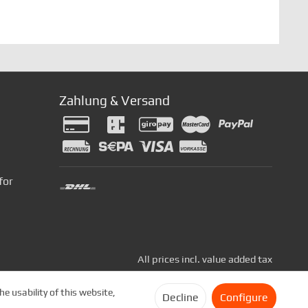
Zahlung & Versand
for
All prices incl. value added tax
e usability of this website,
Decline
Configure