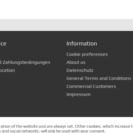
+ IN DEN WARENKORB
+ IN DEN WARENKORB
ice
Information
Cookie preferences
d Zahlungsbedingungen
About us
ocation
Datenschutz
General Terms and Conditions 
Commercial Customers
Impressum
ation of the website and are always set. Other cookies, which increase th
es and social networks, will only be used with your consent.