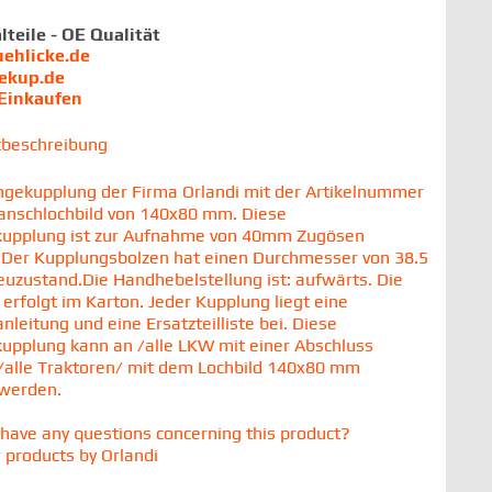
lteile - OE Qualität
uehlicke.de
iekup.de
 Einkaufen
tbeschreibung
gekupplung der Firma Orlandi mit der Artikelnummer
lanschlochbild von 140x80 mm. Diese
upplung ist zur Aufnahme von 40mm Zugösen
Der Kupplungsbolzen hat einen Durchmesser von 38.5
zustand.Die Handhebelstellung ist: aufwärts. Die
 erfolgt im Karton. Jeder Kupplung liegt eine
leitung und eine Ersatzteilliste bei. Diese
pplung kann an /alle LKW mit einer Abschluss
/alle Traktoren/ mit dem Lochbild 140x80 mm
 werden.
have any questions concerning this product?
 products by Orlandi