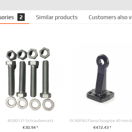
sories
2
Similar products
Customers also 
RG00131 Schraubensatz
OC4
€30.94 *
€472.43 *