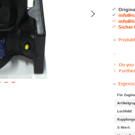
Origina
info@r
info@l
Sicher
Produk
.
Do you 
Further
Eigens
Für Zugös
Artikelgru
Lochbild:
Kupplungs
S-Wert: