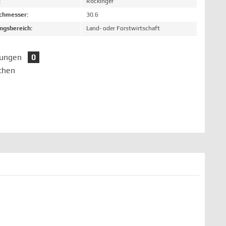
:
Rockinger
chmesser:
30.6
gsbereich:
Land- oder Forstwirtschaft
tungen
0
chen