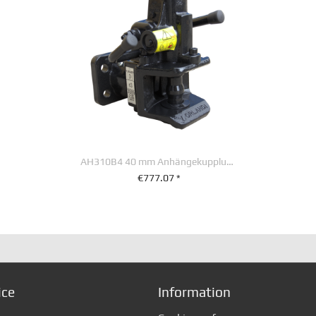
AH310B4 40 mm Anhängekupplung 140 mm x 80 mm
€777.07 *
+ IN DEN WARENKORB
ice
Information