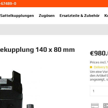
1-67489–0
ekup.de
Sattelkupplungen
Zugösen
Ersatzteile & Zubehör
K
ekupplung 140 x 80 mm
€980.
Prices incl
Delivery 
Um eine Vors
den Artikel
angezeigt, 