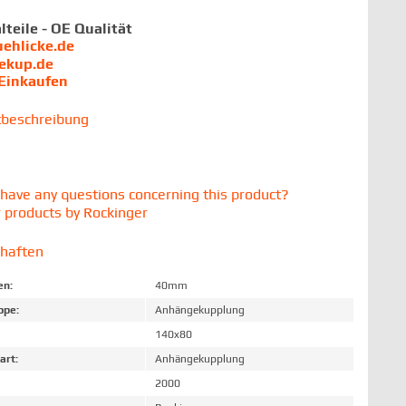
lteile - OE Qualität
uehlicke.de
iekup.de
 Einkaufen
tbeschreibung
have any questions concerning this product?
 products by Rockinger
chaften
en:
40mm
ppe:
Anhängekupplung
140x80
art:
Anhängekupplung
2000