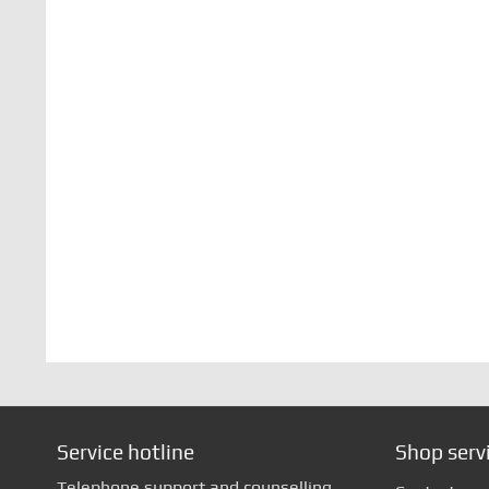
Service hotline
Shop serv
Telephone support and counselling