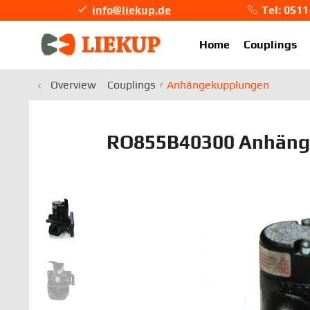
info@liekup.de
Tel: 051
info@li
Home
Couplings
Overview
Couplings
Anhängekupplungen
RO855B40300 Anhäng