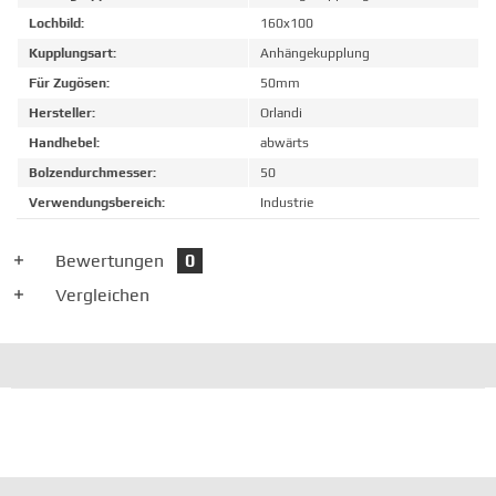
Lochbild:
160x100
Kupplungsart:
Anhängekupplung
Für Zugösen:
50mm
Hersteller:
Orlandi
Handhebel:
abwärts
Bolzendurchmesser:
50
Verwendungsbereich:
Industrie
Bewertungen
0
Vergleichen