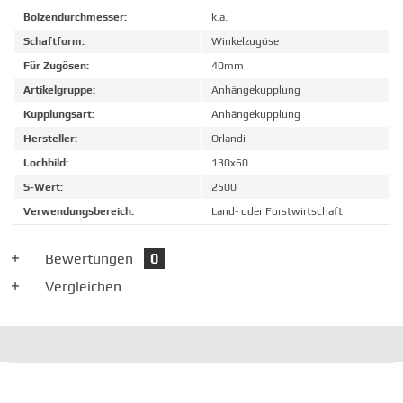
Bolzendurchmesser:
k.a.
Schaftform:
Winkelzugöse
Für Zugösen:
40mm
Artikelgruppe:
Anhängekupplung
Kupplungsart:
Anhängekupplung
Hersteller:
Orlandi
Lochbild:
130x60
S-Wert:
2500
Verwendungsbereich:
Land- oder Forstwirtschaft
Bewertungen
0
Vergleichen