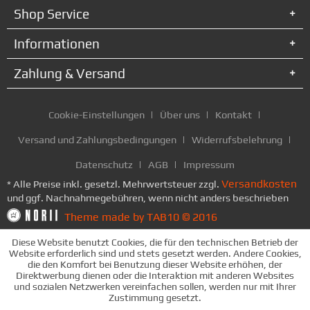
Shop Service
Informationen
Zahlung & Versand
Cookie-Einstellungen
Über uns
Kontakt
Versand und Zahlungsbedingungen
Widerrufsbelehrung
Datenschutz
AGB
Impressum
Versandkosten
* Alle Preise inkl. gesetzl. Mehrwertsteuer zzgl.
und ggf. Nachnahmegebühren, wenn nicht anders beschrieben
Theme made by TAB10 © 2016
Diese Website benutzt Cookies, die für den technischen Betrieb der
Website erforderlich sind und stets gesetzt werden. Andere Cookies,
die den Komfort bei Benutzung dieser Website erhöhen, der
Direktwerbung dienen oder die Interaktion mit anderen Websites
und sozialen Netzwerken vereinfachen sollen, werden nur mit Ihrer
Zustimmung gesetzt.