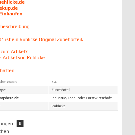
uehlicke.de
iekup.de
 Einkaufen
tbeschreibung
 ist ein Rühlicke Original Zubehörteil.
zum Artikel?
 Artikel von Rühlicke
chaften
chmesser:
k.a.
ppe:
Zubehörteil
gsbereich:
Industrie, Land- oder Forstwirtschaft
:
Rühlicke
tungen
0
chen