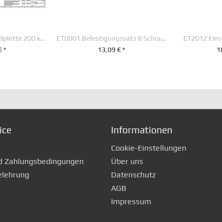
PSG00500 Anschweißplatte 200 x 190 x 40 mm
ET0001 Befestigungssatz 8 Schrauben M 14 x 30
ET2012 Eins
€ *
13,09 € *
1
RENKORB
+ IN DEN WARENKORB
+ IN D
ice
Informationen
Cookie-Einstellungen
d Zahlungsbedingungen
Über uns
elehrung
Datenschutz
AGB
Impressum