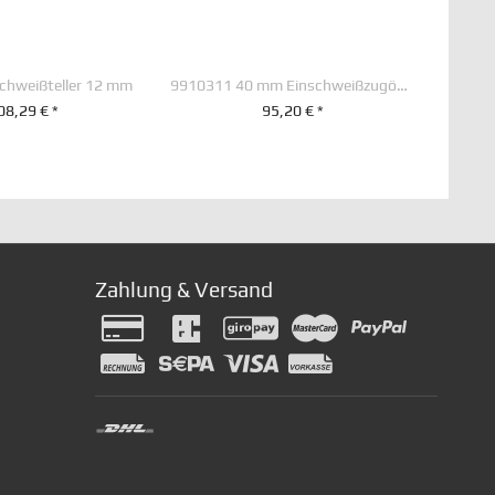
chweißteller 12 mm
9910311 40 mm Einschweißzugöse 65 x 60 Vollschaft
08,29 € *
95,20 € *
EN WARENKORB
+ IN DEN WARENKORB
Zahlung & Versand