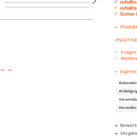
info@r
info@l
Sicher
Produk
PSG011001
Fragen 
Weitere
Eigens
Bolzendur
Artikelgru
Verwendun
Hersteller
Bewer
Verglei