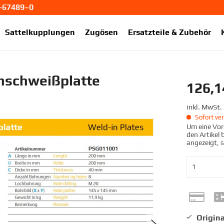
1-67489–0
ekup.de
Sattelkupplungen
Zugösen
Ersatzteile & Zubehör
nschweißplatte
126,1
inkl. MwSt.
Sofort ver
Um eine Vors
den Artikel
angezeigt, 
Origina