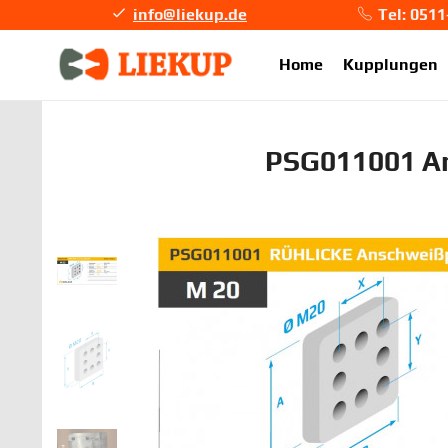
info@liekup.de
Tel: 051
info@li
Home
Kupplungen
PSG011001 A