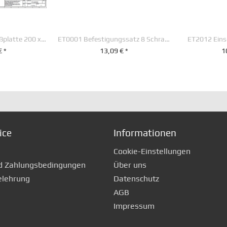
PSG00500 Anschweißplatte 200 x 190 x 40 mm
ET0001 Befestigungssatz 8 Schrauben M 14 x 30
ET2012 Eins
€ *
13,09 € *
1
RENKORB
+ IN DEN WARENKORB
+ IN D
ice
Informationen
Cookie-Einstellungen
d Zahlungsbedingungen
Über uns
elehrung
Datenschutz
AGB
Impressum