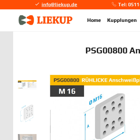
info@liekup.de
Tel: 051
info@li
Home
Kupplungen
PSG00800 An