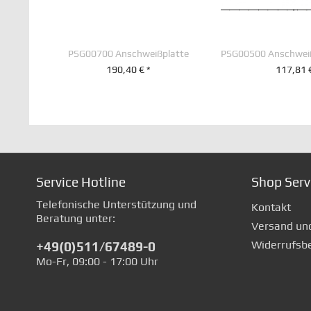
PSG00700 Anschweißplatte
190,40 € *
117,81 
+ IN DEN WARENKORB
+ IN DEN WA
Service Hotline
Shop Serv
Telefonische Unterstützung und
Kontakt
Beratung unter:
Versand un
Widerrufsb
+49(0)511/67489-0
Mo-Fr, 09:00 - 17:00 Uhr