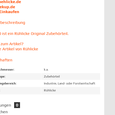
uehlicke.de
iekup.de
 Einkaufen
tbeschreibung
ist ein Rühlicke Original Zubehörteil.
zum Artikel?
 Artikel von Rühlicke
chaften
chmesser:
k.a.
ppe:
Zubehörteil
gsbereich:
Industrie, Land- oder Forstwirtschaft
:
Rühlicke
tungen
0
chen