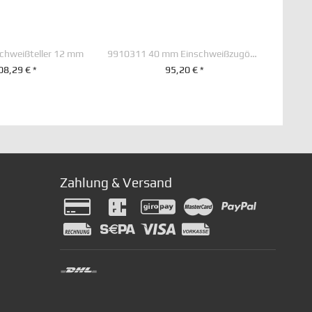
chweißteller 12 mm
9910311 40 mm Einschweißzugöse 65 x 60 Vollschaft
08,29 € *
95,20 € *
EN WARENKORB
+ IN DEN WARENKORB
Zahlung & Versand