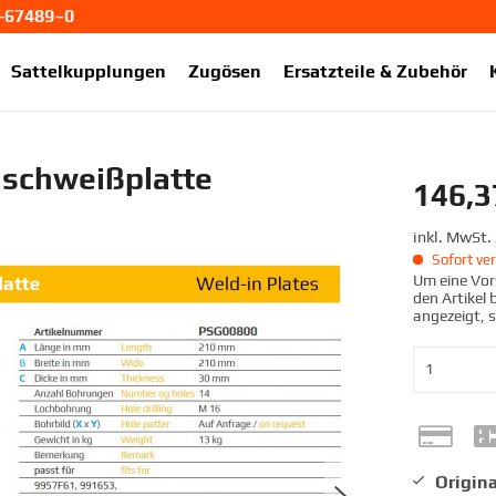
1-67489–0
ekup.de
Sattelkupplungen
Zugösen
Ersatzteile & Zubehör
schweißplatte
146,3
inkl. MwSt.
Sofort ver
Um eine Vors
den Artikel
angezeigt, 
Origina