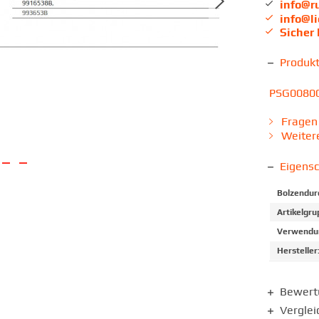
info@r
info@l
Sicher
Produk
PSG00800 
Fragen 
Weitere
Eigens
Bolzendur
Artikelgru
Verwendun
Hersteller
Bewer
Verglei