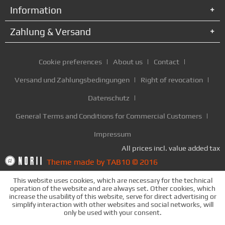
Information
Zahlung & Versand
Cookie preferences
About us
Contact
Versand und Zahlungsbedingungen
Right of revocation
Datenschutz
General Terms and Conditions for Commercial Customers
Impressum
All prices incl. value added tax
Theme made by TAB10 © 2016
This website uses cookies, which are necessary for the technical
operation of the website and are always set. Other cookies, which
increase the usability of this website, serve for direct advertising or
simplify interaction with other websites and social networks, will
only be used with your consent.