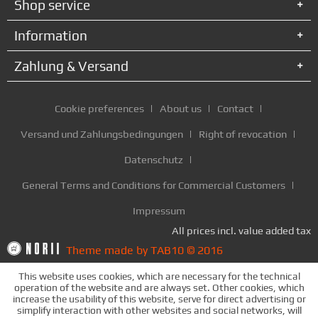
Shop service
Information
Zahlung & Versand
Cookie preferences
About us
Contact
Versand und Zahlungsbedingungen
Right of revocation
Datenschutz
General Terms and Conditions for Commercial Customers
Impressum
All prices incl. value added tax
Theme made by TAB10 © 2016
This website uses cookies, which are necessary for the technical
operation of the website and are always set. Other cookies, which
increase the usability of this website, serve for direct advertising or
simplify interaction with other websites and social networks, will