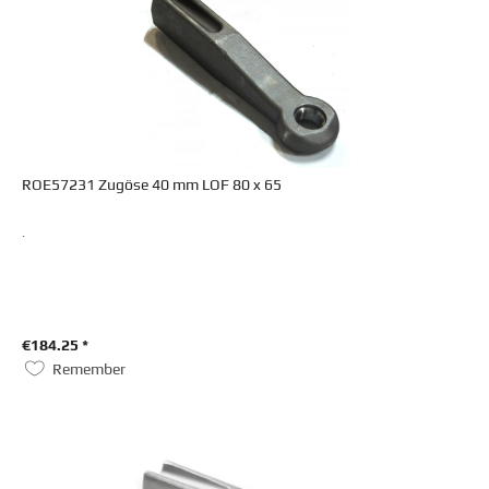
ROE57231 Zugöse 40 mm LOF 80 x 65
.
€184.25 *
Remember