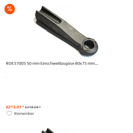
ROE57005 50 mm Einschweißzugöse 80x75 mm...
.
€213.01 *
€218.04 *
Remember