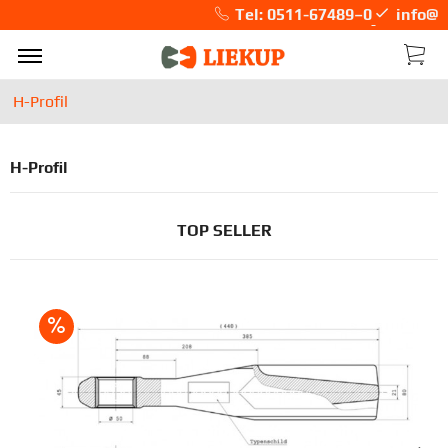
Tel: 0511-67489–0
info@liekup.de
H-Profil
H-Profil
TOP SELLER