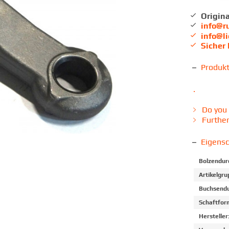
Origina
info@r
info@l
Sicher
Produk
.
Do you 
Further
Eigens
Bolzendur
Artikelgru
Buchsendu
Schaftfor
Hersteller