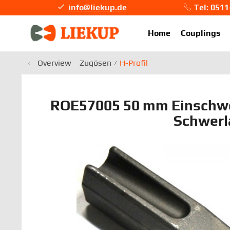
info@liekup.de
Tel: 051
info@li
Home
Couplings
Overview
Zugösen
H-Profil
ROE57005 50 mm Einschw
Schwerl