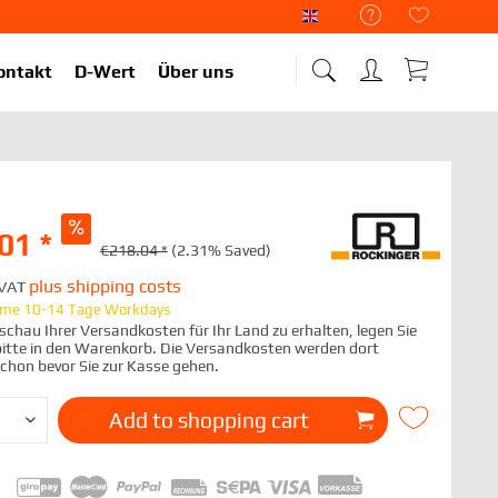
Liekup Englisch
ontakt
D-Wert
Über uns
01 *
€218.04 *
(2.31% Saved)
plus shipping costs
. VAT
time 10-14 Tage Workdays
chau Ihrer Versandkosten für Ihr Land zu erhalten, legen Sie
 bitte in den Warenkorb. Die Versandkosten werden dort
schon bevor Sie zur Kasse gehen.
Add to
shopping cart