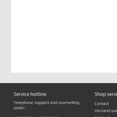
Service hotline
Shop serv
Telephone support and counselling
Contact
under:
Versand un