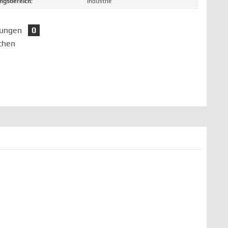
gsbereich:
Industrie
tungen
0
chen