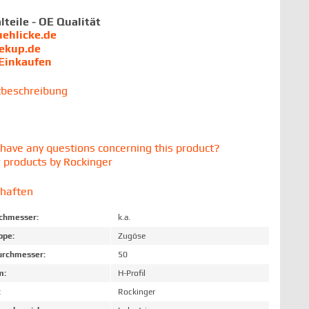
lteile - OE Qualität
uehlicke.de
iekup.de
 Einkaufen
tbeschreibung
have any questions concerning this product?
 products by Rockinger
chaften
chmesser:
k.a.
ppe:
Zugöse
rchmesser:
50
m:
H-Profil
:
Rockinger