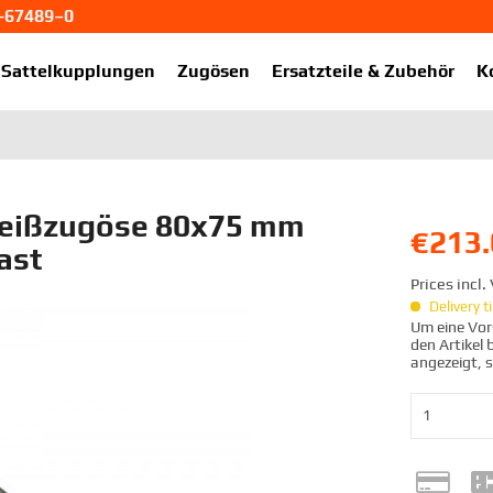
1-67489–0
ekup.de
Sattelkupplungen
Zugösen
Ersatzteile & Zubehör
K
eißzugöse 80x75 mm
€213.
ast
Prices incl
Delivery 
Um eine Vors
den Artikel
angezeigt, 