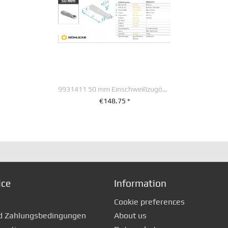
9931411 50 mm Einschweißzugöse 80 x 75 mm...
€148.75 *
+ IN DEN WARENKORB
ice
Information
Cookie preferences
d Zahlungsbedingungen
About us