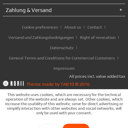
Zahlung & Versand
Cookie preferences
About us
Contact
Versand und Zahlungsbedingungen
Right of revocation
Datenschutz
General Terms and Conditions for Commercial Customers
Impressum
All prices incl. value added tax
Theme made by TAB10 © 2016
This website uses cookies, which are necessary for the technical
operation of the website and are always set. Other cookies, which
increase the usability of this website, serve for direct advertising or
simplify interaction with other websites and social networks, will
only be used with your consent.