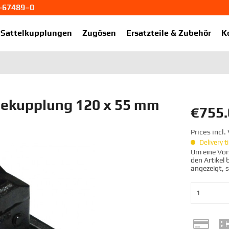
1-67489–0
ekup.de
Sattelkupplungen
Zugösen
Ersatzteile & Zubehör
K
ekupplung 120 x 55 mm
€755.
Prices incl
Delivery 
Um eine Vors
den Artikel
angezeigt, 