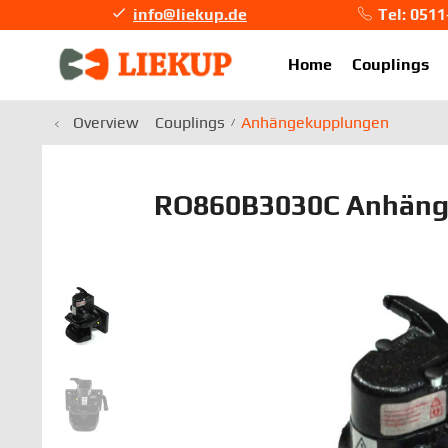
info@liekup.de
Tel: 051
info@li
Home
Couplings
Overview
Couplings
Anhängekupplungen
RO860B3030C Anhäng