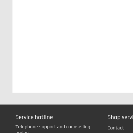
Service hotline
Shop serv
Telephone support and counselling
Contact
under: