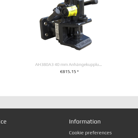
AH380A3 40 mm Anhängekupplung 120 x 55 mm
€815.15 *
+ IN DEN WARENKORB
ice
Information
Cookie preferences