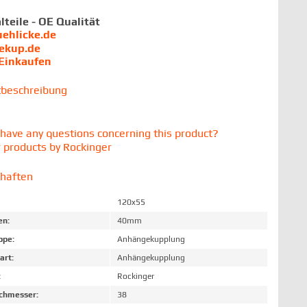
lteile - OE Qualität
uehlicke.de
iekup.de
 Einkaufen
tbeschreibung
have any questions concerning this product?
 products by Rockinger
chaften
120x55
en:
40mm
ppe:
Anhängekupplung
art:
Anhängekupplung
:
Rockinger
chmesser:
38