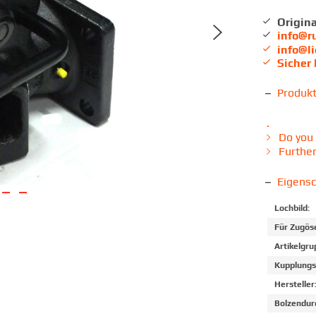
Origina
info@r
info@l
Sicher
Produk
.
Do you 
Further
Eigens
Lochbild:
Für Zugös
Artikelgru
Kupplungs
Hersteller
Bolzendur