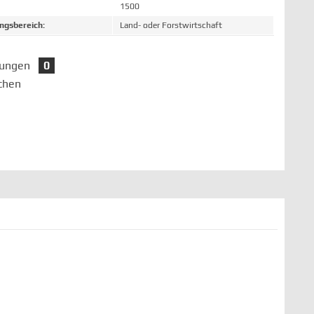
1500
gsbereich:
Land- oder Forstwirtschaft
tungen
0
chen