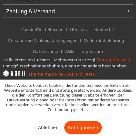
Zahlung & Versand
Cookie-Einstellungen
Über uns
Kontakt
Versand und Zahlungsbedingungen
Widerrufsbelehrung
Datenschutz
AGB
Impressum
Versandkosten
* Alle Preise inkl. gesetzl. Mehrwertsteuer zzgl.
und ggf. Nachnahmegebühren, wenn nicht anders beschrieben
Theme made by TAB10 © 2016
Diese Website benutzt Cookies, die für den technischen Betrieb der
Website erforderlich sind und stets gesetzt werden. Andere Cookies,
die den Komfort bei Benutzung dieser Website erhöhen, der
Direktwerbung dienen oder die Interaktion mit anderen Websites
und sozialen Netzwerken vereinfachen sollen, werden nur mit Ihrer
Zustimmung gesetzt.
Ablehnen
Konfigurieren