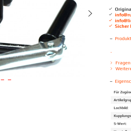
Origina
info@r
info@l
Sicher
Produk
.
Fragen 
Weitere
Eigens
Für Zugös
Artikelgru
Lochbild:
Kupplungs
S-Wert: