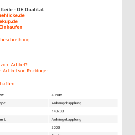
lteile - OE Qualität
uehlicke.de
iekup.de
 Einkaufen
tbeschreibung
zum Artikel?
 Artikel von Rockinger
chaften
en:
40mm
ppe:
Anhängekupplung
140x80
art:
Anhängekupplung
2000