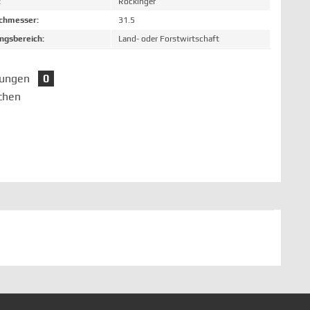
:
Rockinger
chmesser:
31.5
gsbereich:
Land- oder Forstwirtschaft
tungen
0
chen