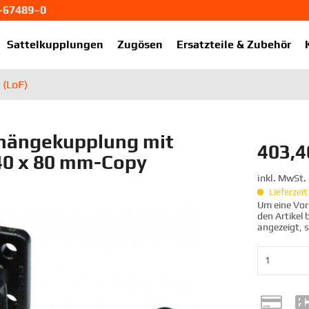
1-67489–0
ekup.de
Sattelkupplungen
Zugösen
Ersatzteile & Zubehör
 (LoF)
hängekupplung mit
403,4
40 x 80 mm-Copy
inkl. MwSt.
Lieferzei
Um eine Vors
den Artikel
angezeigt, 