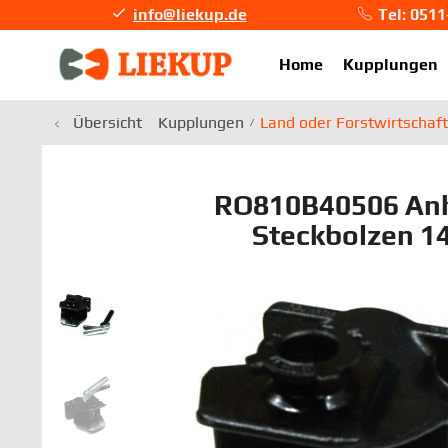
info@liekup.de
Tel: 051
info@li
Home
Kupplungen
Übersicht
Kupplungen
Land oder Forstwirtschaft
RO810B40506 An
Steckbolzen 1