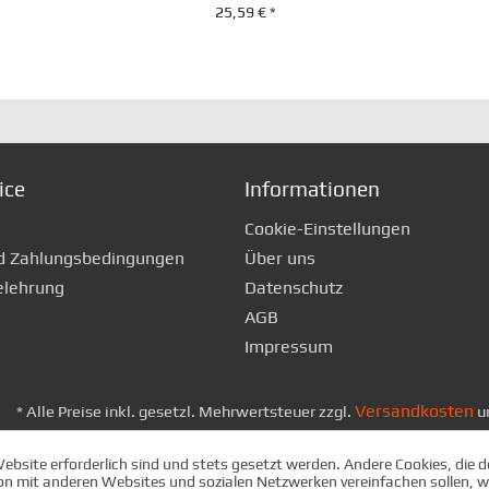
25,59 € *
+ IN DEN WARENKORB
ice
Informationen
Cookie-Einstellungen
d Zahlungsbedingungen
Über uns
elehrung
Datenschutz
AGB
Impressum
Versandkosten
* Alle Preise inkl. gesetzl. Mehrwertsteuer zzgl.
u
Website erforderlich sind und stets gesetzt werden. Andere Cookies, die
on mit anderen Websites und sozialen Netzwerken vereinfachen sollen, w