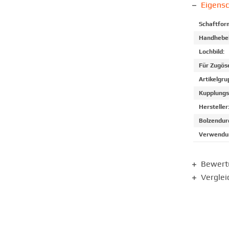
Eigens
Schaftfor
Handhebel
Lochbild:
Für Zugös
Artikelgru
Kupplungs
Hersteller
Bolzendur
Verwendun
Bewer
Verglei