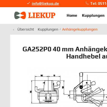
info@liekup.de
Tel: 051
info@li
Home
Kupplungen
Übersicht
Kupplungen
Anhängekupplungen
GA252P0 40 mm Anhängek
Handhebel a