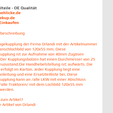
lteile - OE Qualität
uehlicke.de
iekup.de
 Einkaufen
tbeschreibung
gekupplung der Firma Orlandi mit der Artikelnummer
lanschlochbild von 120x55 mm. Diese
upplung ist zur Aufnahme von 40mm Zugösen
 Der Kupplungsbolzen hat einen Durchmesser von 25
zustand.Die Handhebelstellung ist: aufwärts. Die
 erfolgt im Karton. Jeder Kupplung liegt eine
leitung und eine Ersatzteilliste bei. Diese
pplung kann an /alle LKW mit einer Abschluss
/alle Traktoren/ mit dem Lochbild 120x55 mm
 werden.
zum Artikel?
 Artikel von Orlandi