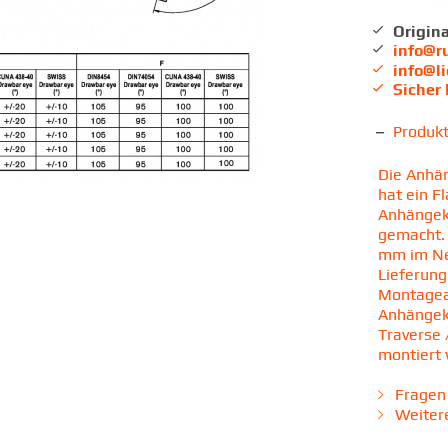
Origina
info@r
info@l
Sicher
Produk
Die Anhän
hat ein F
Anhängek
gemacht.
mm im Neu
Lieferung
Montagean
Anhängeku
Traverse 
montiert
Fragen 
Weitere