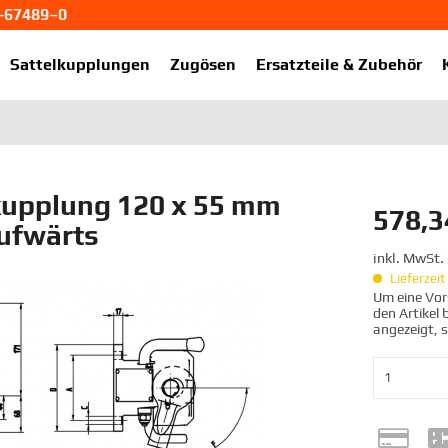
1-67489–0
ekup.de
Sattelkupplungen
Zugösen
Ersatzteile & Zubehör
upplung 120 x 55 mm
578,3
ufwärts
inkl. MwSt.
Lieferzei
Um eine Vors
den Artikel
angezeigt, 