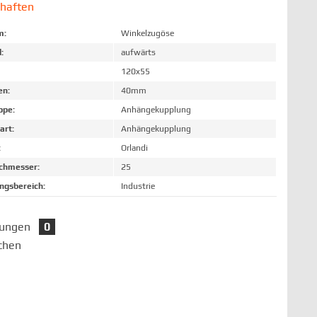
chaften
m:
Winkelzugöse
:
aufwärts
120x55
en:
40mm
ppe:
Anhängekupplung
art:
Anhängekupplung
:
Orlandi
chmesser:
25
gsbereich:
Industrie
tungen
0
chen