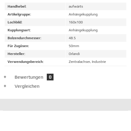
Handhebel:
aufwärts
Artikelgruppe:
Anhängekupplung
Lochbild:
160x100
Kupplungsart:
Anhängekupplung
Bolzendurchmesser:
48.5
Für Zugösen:
50mm
Hersteller:
Orlandi
Verwendungsbereich:
Zentralachser, Industrie
Bewertungen
0
Vergleichen