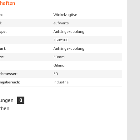
chaften
m:
Winkelzugöse
:
aufwärts
ppe:
Anhängekupplung
160x100
art:
Anhängekupplung
en:
50mm
:
Orlandi
chmesser:
50
gsbereich:
Industrie
tungen
0
chen