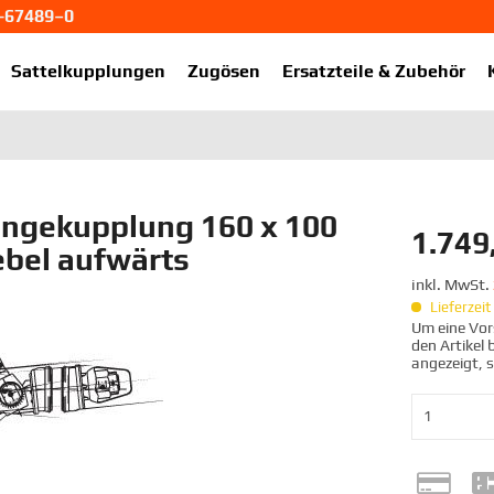
1-67489–0
ekup.de
Sattelkupplungen
Zugösen
Ersatzteile & Zubehör
ngekupplung 160 x 100
1.749
bel aufwärts
inkl. MwSt.
Lieferzei
Um eine Vors
den Artikel
angezeigt, 