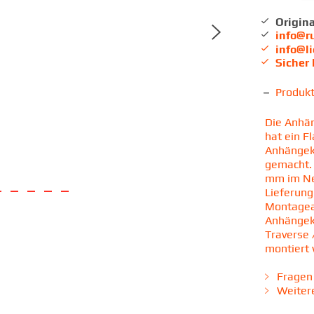
Origina
info@r
info@l
Sicher
Produk
Die Anhän
hat ein F
Anhängek
gemacht.
mm im Neu
Lieferung
Montagean
Anhängeku
Traverse 
montiert
Fragen 
Weitere