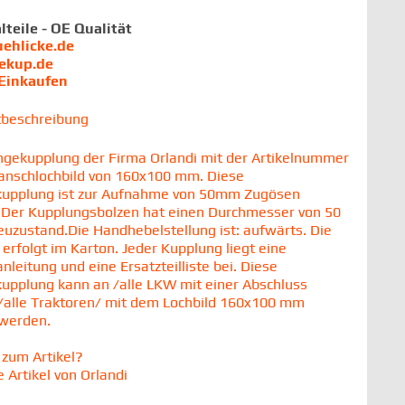
lteile - OE Qualität
uehlicke.de
iekup.de
 Einkaufen
tbeschreibung
gekupplung der Firma Orlandi mit der Artikelnummer
lanschlochbild von 160x100 mm. Diese
upplung ist zur Aufnahme von 50mm Zugösen
 Der Kupplungsbolzen hat einen Durchmesser von 50
zustand.Die Handhebelstellung ist: aufwärts. Die
 erfolgt im Karton. Jeder Kupplung liegt eine
leitung und eine Ersatzteilliste bei. Diese
pplung kann an /alle LKW mit einer Abschluss
/alle Traktoren/ mit dem Lochbild 160x100 mm
 werden.
zum Artikel?
 Artikel von Orlandi