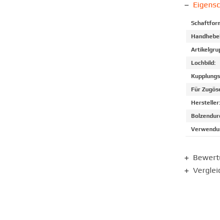
Eigens
Schaftfor
Handhebel
Artikelgru
Lochbild:
Kupplungs
Für Zugös
Hersteller
Bolzendur
Verwendun
Bewer
Verglei