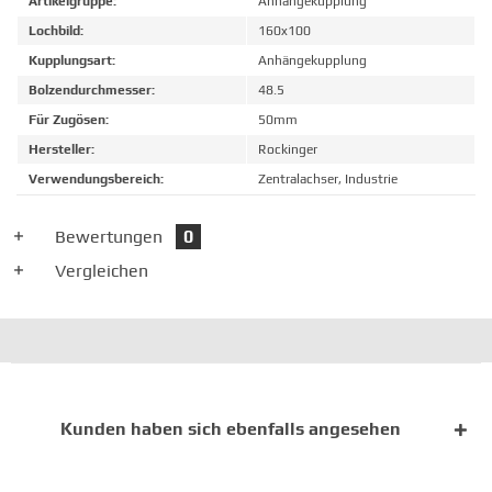
Artikelgruppe:
Anhängekupplung
Lochbild:
160x100
Kupplungsart:
Anhängekupplung
Bolzendurchmesser:
48.5
Für Zugösen:
50mm
Hersteller:
Rockinger
Verwendungsbereich:
Zentralachser, Industrie
Bewertungen
0
Vergleichen
Kunden haben sich ebenfalls angesehen