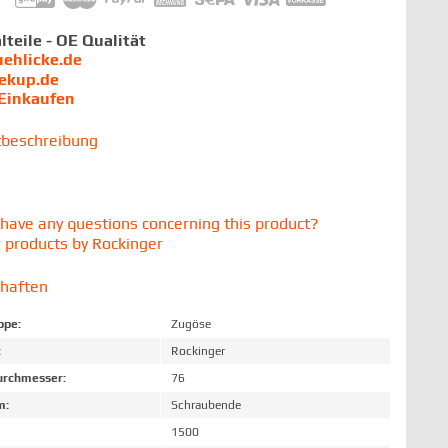
lteile - OE Qualität
uehlicke.de
iekup.de
 Einkaufen
tbeschreibung
have any questions concerning this product?
 products by Rockinger
chaften
ppe:
Zugöse
:
Rockinger
rchmesser:
76
m:
Schraubende
1500