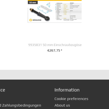
9935831 50 mm Einschraubzugöse
€267.75 *
+ IN DEN WARENKORB
ice
Information
Cookie preferences
d Zahlungsbedingungen
About us