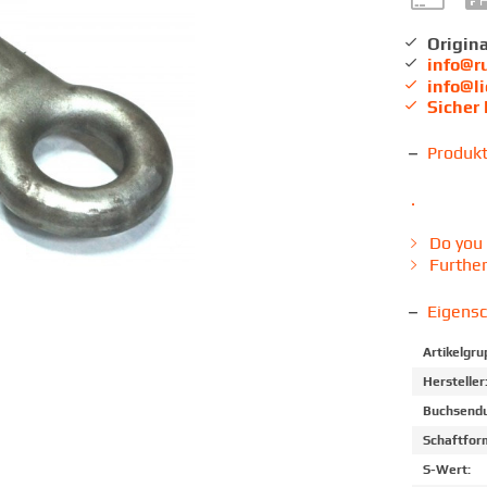
Origina
info@r
info@l
Sicher
Produk
.
Do you 
Further
Eigens
Artikelgru
Hersteller
Buchsendu
Schaftfor
S-Wert: