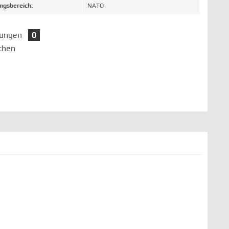
gsbereich:
NATO
tungen
0
chen