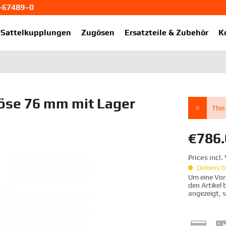
1-67489–0
ekup.de
Sattelkupplungen
Zugösen
Ersatzteile & Zubehör
K
se 76 mm mit Lager
This
€786.
Prices incl
Delivery 
Um eine Vors
den Artikel
angezeigt, 