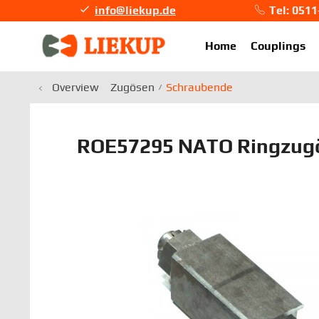
info@liekup.de
Tel: 051
info@li
Home
Couplings
Overview
Zugösen
Schraubende
ROE57295 NATO Ringzugö