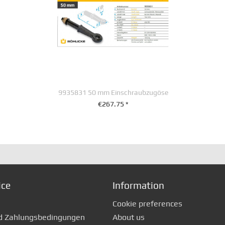
9935831 50 mm Einschraubzugöse
€267.75 *
+ IN DEN WARENKORB
ice
Information
Cookie preferences
d Zahlungsbedingungen
About us