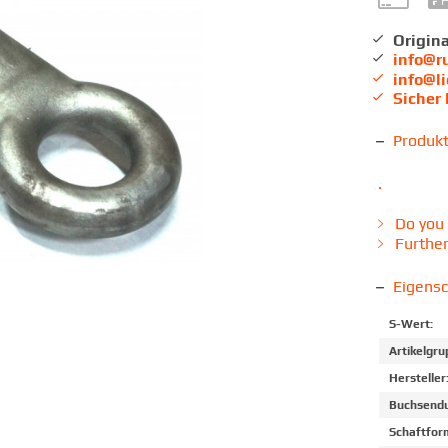
Origina
info@r
info@l
Sicher
Produk
.
Do you 
Further
Eigens
S-Wert:
Artikelgru
Hersteller
Buchsendu
Schaftfor