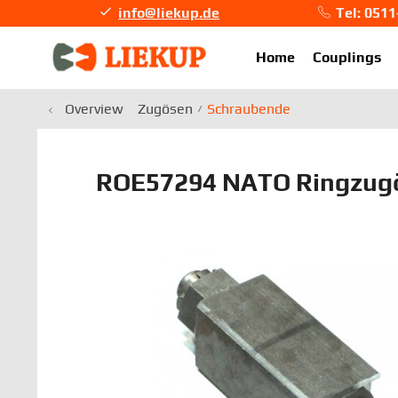
info@liekup.de
Tel: 051
info@li
Home
Couplings
Overview
Zugösen
Schraubende
ROE57294 NATO Ringzugö