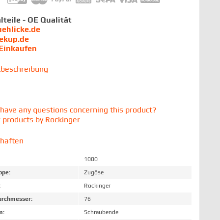
lteile - OE Qualität
uehlicke.de
iekup.de
 Einkaufen
tbeschreibung
have any questions concerning this product?
 products by Rockinger
chaften
1000
ppe:
Zugöse
:
Rockinger
rchmesser:
76
m:
Schraubende