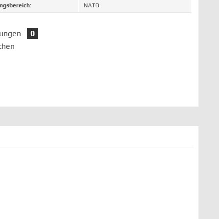
gsbereich:
NATO
tungen
0
chen