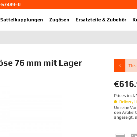
1-67489–0
ekup.de
Sattelkupplungen
Zugösen
Ersatzteile & Zubehör
K
se 76 mm mit Lager
This
€616.
Prices incl
Delivery 
Um eine Vors
den Artikel
angezeigt, 