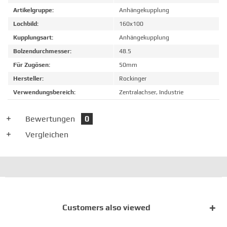
Artikelgruppe:
Anhängekupplung
Lochbild:
160x100
Kupplungsart:
Anhängekupplung
Bolzendurchmesser:
48.5
Für Zugösen:
50mm
Hersteller:
Rockinger
Verwendungsbereich:
Zentralachser, Industrie
Bewertungen
0
Vergleichen
Customers also viewed