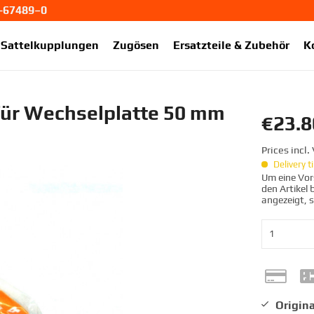
1-67489–0
ekup.de
Sattelkupplungen
Zugösen
Ersatzteile & Zubehör
K
für Wechselplatte 50 mm
€23.8
Prices incl
Delivery 
Um eine Vors
den Artikel
angezeigt, 
Origina