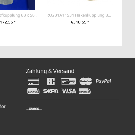
K445 Kugelkopfkupplung 83 x 56 mm 4-Loch Flansch
RO231A11531 Hakenkupplung 83 x 56 mm
172.55 *
€310.59 *
EN WARENKORB
ZUM PRODUKT
Zahlung & Versand
for