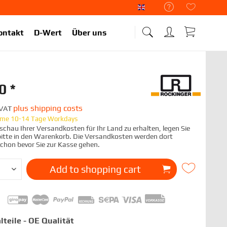
Liekup Englisch
ontakt
D-Wert
Über uns
0 *
plus shipping costs
. VAT
time 10-14 Tage Workdays
chau Ihrer Versandkosten für Ihr Land zu erhalten, legen Sie
 bitte in den Warenkorb. Die Versandkosten werden dort
schon bevor Sie zur Kasse gehen.
Add to
shopping cart
lteile - OE Qualität