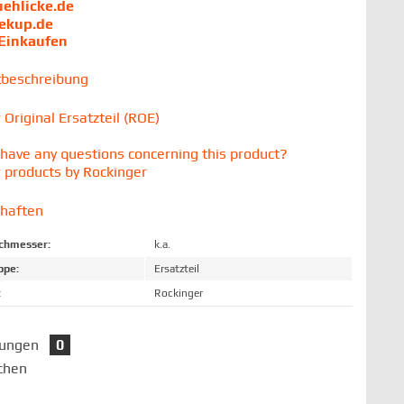
uehlicke.de
iekup.de
 Einkaufen
tbeschreibung
 Original Ersatzteil (ROE)
have any questions concerning this product?
 products by Rockinger
chaften
chmesser:
k.a.
ppe:
Ersatzteil
:
Rockinger
tungen
0
chen