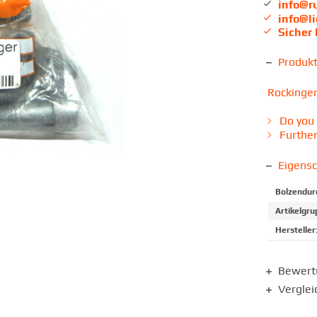
info@r
info@l
Sicher
Produk
Rockinger
Do you 
Further
Eigens
Bolzendur
Artikelgru
Hersteller
Bewer
Verglei