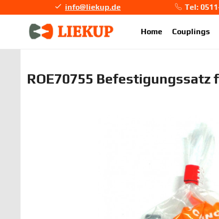
info@liekup.de
Tel: 051
info@li
Home
Couplings
ROE70755 Befestigungssatz 