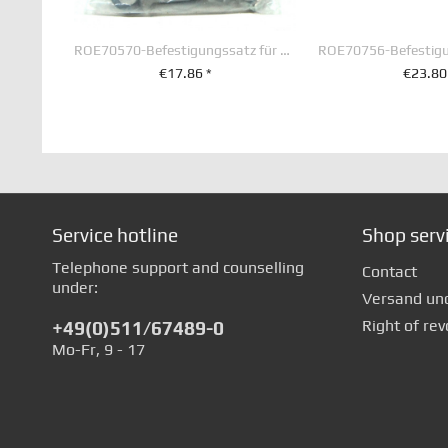
ROE70570-Befestigungssatz für Basisplatte
€17.86 *
€23.80
+ IN DEN WARENKORB
+ IN DEN WA
Service hotline
Shop serv
Telephone support and counselling
Contact
under:
Versand un
Right of rev
+49(0)511/67489-0
Mo-Fr, 9 - 17