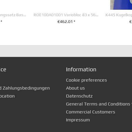
ROE70756-Befestigungssatz Basisplatte 50 + 30 mm
ROE100A01001 Variobloc 83 x 56 mm
 *
€462.01 *
€
RENKORB
+ IN DEN WARENKORB
+ IN D
ice
Information
Cookie preferences
d Zahlungsbedingungen
About us
ocation
Datenschutz
General Terms and Conditions 
Commercial Customers
Impressum