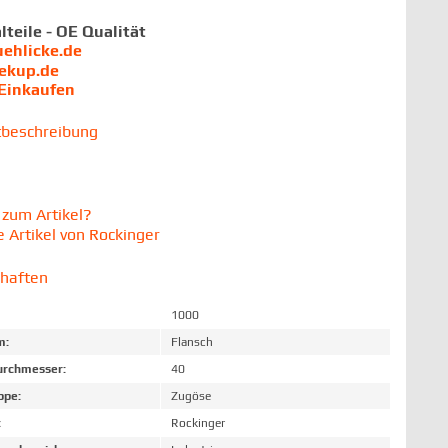
lteile - OE Qualität
uehlicke.de
iekup.de
 Einkaufen
tbeschreibung
zum Artikel?
 Artikel von Rockinger
chaften
1000
m:
Flansch
rchmesser:
40
ppe:
Zugöse
:
Rockinger