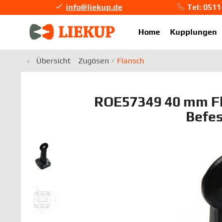
info@liekup.de
Tel: 051
info@li
Home
Kupplungen
Übersicht
Zugösen
Flansch
ROE57349 40 mm F
Befe