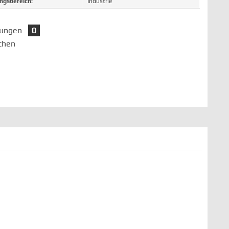
gsbereich:
Industrie
tungen
0
chen