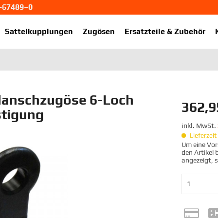
1-67489–0
ekup.de
Sattelkupplungen
Zugösen
Ersatzteile & Zubehör
lanschzugöse 6-Loch
362,9
stigung
inkl. MwSt.
Lieferzei
Um eine Vors
den Artikel
angezeigt, 