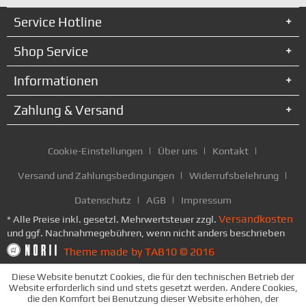
Service Hotline
Shop Service
Informationen
Zahlung & Versand
Cookie-Einstellungen
Über uns
Kontakt
Versand und Zahlungsbedingungen
Widerrufsbelehrung
Datenschutz
AGB
Impressum
Versandkosten
* Alle Preise inkl. gesetzl. Mehrwertsteuer zzgl.
und ggf. Nachnahmegebühren, wenn nicht anders beschrieben
Theme made by TAB10 © 2016
Diese Website benutzt Cookies, die für den technischen Betrieb der
Website erforderlich sind und stets gesetzt werden. Andere Cookies,
die den Komfort bei Benutzung dieser Website erhöhen, der