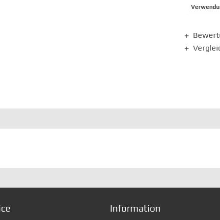
Verwendun
Bewer
Verglei
ice
Information