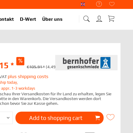
Liekup Englisch
ontakt
D-Wert
Über uns
15 *
€105.91 *
(4.49% Saved)
plus shipping costs
. VAT
hip today,
e appr. 1-3 workdays
chau Ihrer Versandkosten für Ihr Land zu erhalten, legen Sie
 bitte in den Warenkorb. Die Versandkosten werden dort
schon bevor Sie zur Kasse gehen.
Add to
shopping cart