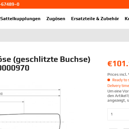
1-67489–0
ekup.de
Sattelkupplungen
Zugösen
Ersatzteile & Zubehör
K
e (geschlitzte Buchse)
€101.
30000970
Prices incl
Ready to s
Delivery tim
Um eine Vors
den Artikel
angezeigt, 