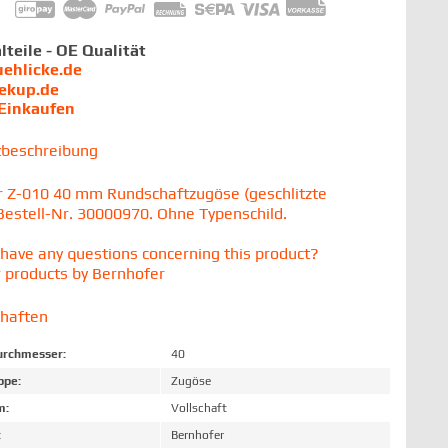
lteile - OE Qualität
uehlicke.de
iekup.de
 Einkaufen
tbeschreibung
 Z-010 40 mm Rundschaftzugöse (geschlitzte
Bestell-Nr. 30000970. Ohne Typenschild.
have any questions concerning this product?
 products by Bernhofer
chaften
rchmesser:
40
ppe:
Zugöse
m:
Vollschaft
:
Bernhofer