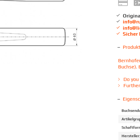
Origina
info@r
info@l
Sicher
Produk
Bernhofer
Buchse). 
Do you 
Further
Eigens
Buchsendu
Artikelgru
Schaftfor
Hersteller