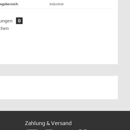
gsbereich:
Industrie
tungen
0
chen
Zahlung & Versand