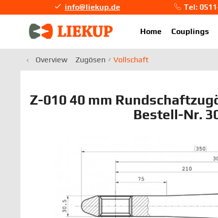
info@liekup.de
Tel: 051
info@li
Home
Couplings
Overview
Zugösen
Vollschaft
Z-010 40 mm Rundschaftzugös
Bestell-Nr. 