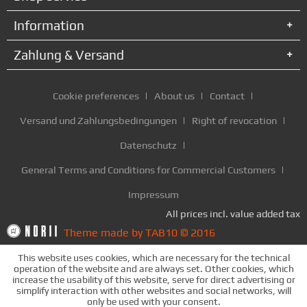
Information
Zahlung & Versand
Cookie preferences
About us
Contact
Versand und Zahlungsbedingungen
Right of revocation
Datenschutz
General Terms and Conditions for Commercial Customers
Impressum
All prices incl. value added tax
Theme made by TAB10 © 2016
This website uses cookies, which are necessary for the technical
operation of the website and are always set. Other cookies, which
increase the usability of this website, serve for direct advertising or
simplify interaction with other websites and social networks, will
only be used with your consent.