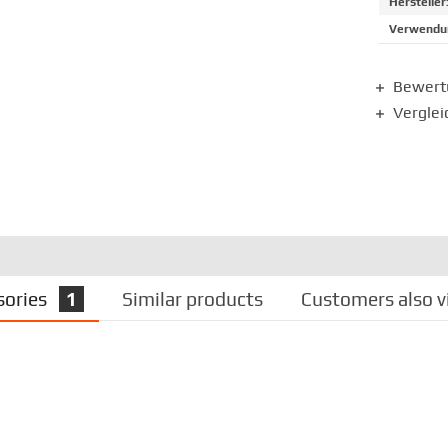
Hersteller
Verwendun
Bewer
Verglei
sories
1
Similar products
Customers also 