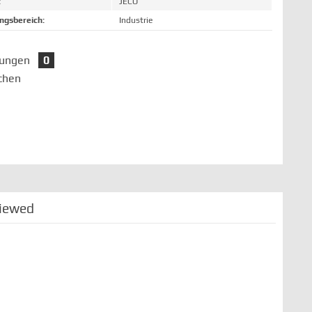
:
JECO
gsbereich:
Industrie
tungen
0
chen
viewed