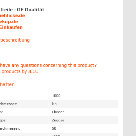
lteile - OE Qualität
uehlicke.de
iekup.de
 Einkaufen
tbeschreibung
have any questions concerning this product?
 products by JECO
chaften
1000
chmesser:
k.a.
m:
Flansch
ppe:
Zugöse
rchmesser:
50