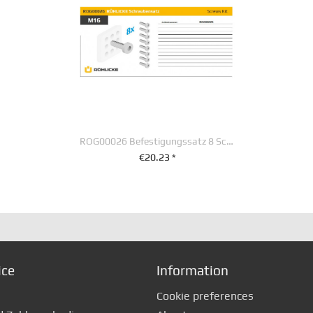
ROG00026 Befestigungssatz 8 Schrauben M 16 x 55 mm
€20.23 *
+ IN DEN WARENKORB
ice
Information
Cookie preferences