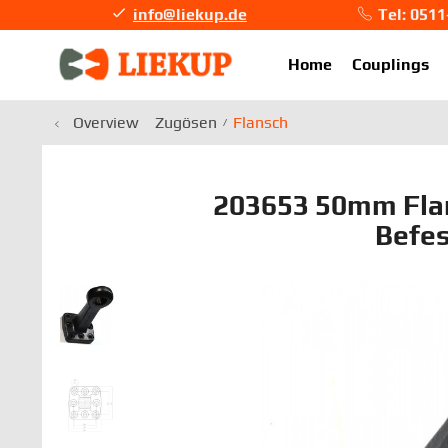
info@liekup.de
Tel: 051
info@li
Home
Couplings
Overview
Zugösen
Flansch
203653 50mm Fla
Befe