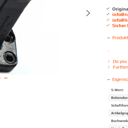
Origina
info@r
info@l
Sicher
Produk
.
Do you 
Further
Eigens
S-Wert:
Bolzendur
Schaftfor
Artikelgru
Buchsendu