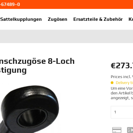
1-67489–0
ekup.de
Sattelkupplungen
Zugösen
Ersatzteile & Zubehör
K
nschzugöse 8-Loch
€273.
stigung
Prices incl
Delivery 
Um eine Vors
den Artikel
angezeigt, 