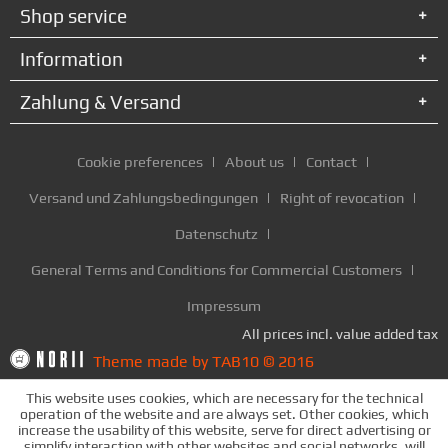
Shop service
Information
Zahlung & Versand
Cookie preferences
About us
Contact
Versand und Zahlungsbedingungen
Right of revocation
Datenschutz
General Terms and Conditions for Commercial Customers
Impressum
All prices incl. value added tax
Theme made by TAB10 © 2016
This website uses cookies, which are necessary for the technical
operation of the website and are always set. Other cookies, which
increase the usability of this website, serve for direct advertising or
simplify interaction with other websites and social networks, will