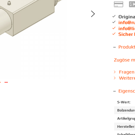
Origina
info@r
info@l
Sicher
Produk
Zugöse m
Fragen 
Weitere
Eigens
S-Wert:
Bolzendur
Artikelgru
Hersteller
Schaftfor