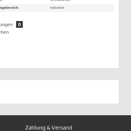
gsbereich:
Industrie
tungen
0
chen
Zahlung & Versand