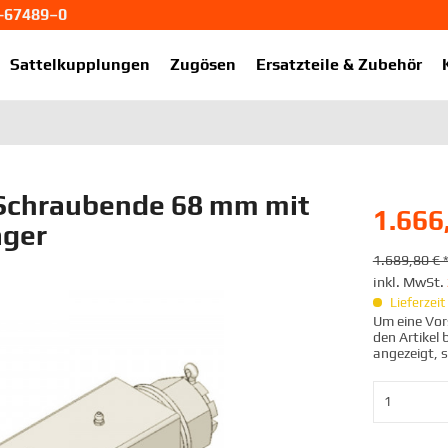
1-67489–0
ekup.de
Sattelkupplungen
Zugösen
Ersatzteile & Zubehör
Schraubende 68 mm mit
1.666
ager
1.689,80 € 
inkl. MwSt.
Lieferzei
Um eine Vors
den Artikel
angezeigt, 