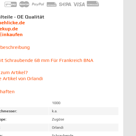
lteile - OE Qualität
uehlicke.de
iekup.de
 Einkaufen
tbeschreibung
it Schraubende 68 mm Für Frankreich BNA
zum Artikel?
 Artikel von Orlandi
chaften
1000
chmesser:
k.a.
ppe:
Zugöse
:
Orlandi
m:
Schraubende