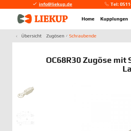
info@liekup.de
Tel: 051
info@li
Home
Kupplungen
Übersicht
Zugösen
Schraubende
OC68R30 Zugöse mit 
L