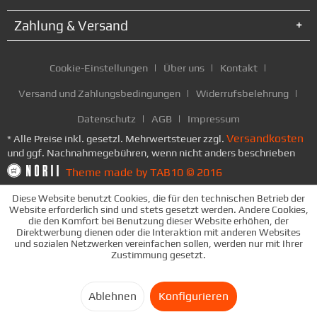
Zahlung & Versand
Cookie-Einstellungen
Über uns
Kontakt
Versand und Zahlungsbedingungen
Widerrufsbelehrung
Datenschutz
AGB
Impressum
Versandkosten
* Alle Preise inkl. gesetzl. Mehrwertsteuer zzgl.
und ggf. Nachnahmegebühren, wenn nicht anders beschrieben
Theme made by TAB10 © 2016
Diese Website benutzt Cookies, die für den technischen Betrieb der
Website erforderlich sind und stets gesetzt werden. Andere Cookies,
die den Komfort bei Benutzung dieser Website erhöhen, der
Direktwerbung dienen oder die Interaktion mit anderen Websites
und sozialen Netzwerken vereinfachen sollen, werden nur mit Ihrer
Zustimmung gesetzt.
Ablehnen
Konfigurieren