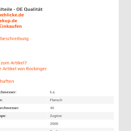
lteile - OE Qualität
uehlicke.de
iekup.de
 Einkaufen
tbeschreibung
zum Artikel?
 Artikel von Rockinger
chaften
chmesser:
k.a.
m:
Flansch
rchmesser:
40
ppe:
Zugöse
2000