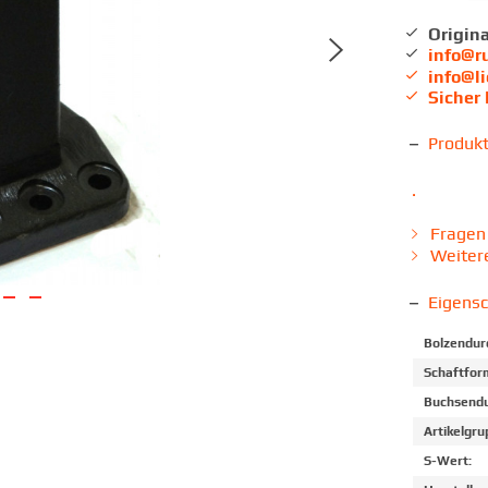
Origina
info@r
info@l
Sicher
Produk
.
Fragen 
Weitere
Eigens
Bolzendur
Schaftfor
Buchsendu
Artikelgru
S-Wert: