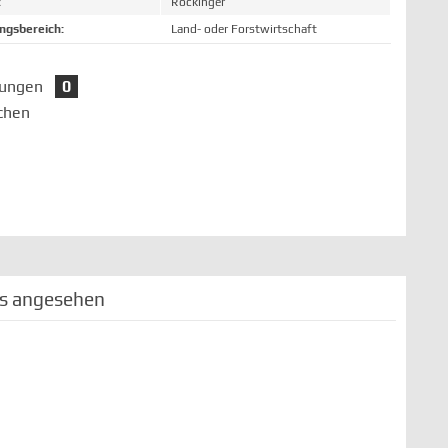
:
Rockinger
gsbereich:
Land- oder Forstwirtschaft
tungen
0
chen
ls angesehen