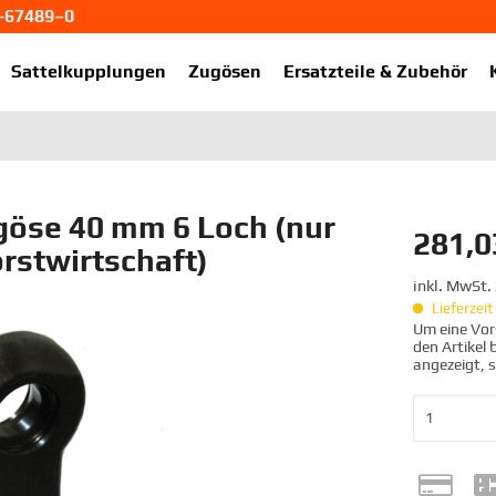
1-67489–0
ekup.de
Sattelkupplungen
Zugösen
Ersatzteile & Zubehör
öse 40 mm 6 Loch (nur
281,0
rstwirtschaft)
inkl. MwSt.
Lieferzei
Um eine Vors
den Artikel
angezeigt, 