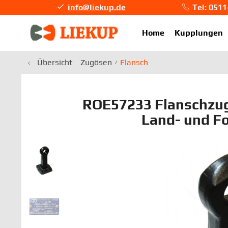
info@liekup.de
Tel: 051
info@li
Home
Kupplungen
Übersicht
Zugösen
Flansch
ROE57233 Flanschzug
Land- und Fo