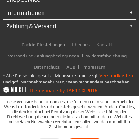
Informationen
Zahlung & Versand
Cookie-Einstellungen
Über uns
Kontakt
Versand und Zahlungsbedingungen
Widerrufsbelehrung
Datenschutz
AGB
Impressum
Versandkosten
* Alle Preise inkl. gesetzl. Mehrwertsteuer zzgl.
und ggf. Nachnahmegebühren, wenn nicht anders beschrieben
Theme made by TAB10 © 2016
Diese Website benutzt Cookies, die für den technischen Betrieb der
Website erforderlich sind und stets gesetzt werden. Andere Cookies,
die den Komfort bei Benutzung dieser Website erhöhen, der
Direktwerbung dienen oder die Interaktion mit anderen Websites
und sozialen Netzwerken vereinfachen sollen, werden nur mit Ihrer
Zustimmung gesetzt.