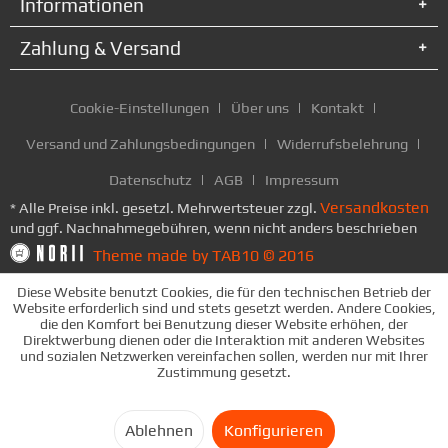
Informationen
Zahlung & Versand
Cookie-Einstellungen
Über uns
Kontakt
Versand und Zahlungsbedingungen
Widerrufsbelehrung
Datenschutz
AGB
Impressum
Versandkosten
* Alle Preise inkl. gesetzl. Mehrwertsteuer zzgl.
und ggf. Nachnahmegebühren, wenn nicht anders beschrieben
Theme made by TAB10 © 2016
Diese Website benutzt Cookies, die für den technischen Betrieb der
Website erforderlich sind und stets gesetzt werden. Andere Cookies,
die den Komfort bei Benutzung dieser Website erhöhen, der
Direktwerbung dienen oder die Interaktion mit anderen Websites
und sozialen Netzwerken vereinfachen sollen, werden nur mit Ihrer
Zustimmung gesetzt.
Ablehnen
Konfigurieren