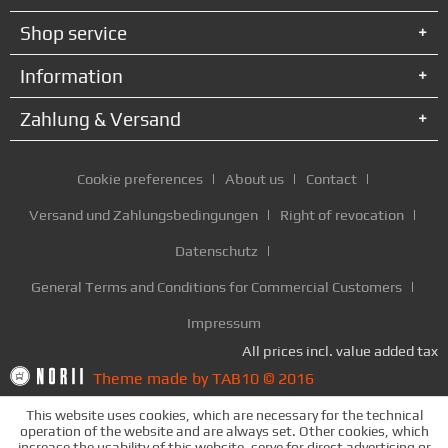
Shop service
Information
Zahlung & Versand
Cookie preferences
About us
Contact
Versand und Zahlungsbedingungen
Right of revocation
Datenschutz
General Terms and Conditions for Commercial Customers
Impressum
All prices incl. value added tax
Theme made by TAB10 © 2016
This website uses cookies, which are necessary for the technical
operation of the website and are always set. Other cookies, which
increase the usability of this website, serve for direct advertising or