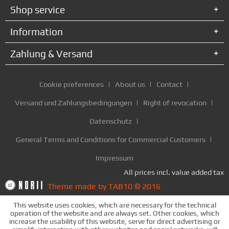
Shop service
Information
Zahlung & Versand
Cookie preferences
About us
Contact
Versand und Zahlungsbedingungen
Right of revocation
Datenschutz
General Terms and Conditions for Commercial Customers
Impressum
All prices incl. value added tax
Theme made by TAB10 © 2016
This website uses cookies, which are necessary for the technical
operation of the website and are always set. Other cookies, which
increase the usability of this website, serve for direct advertising or