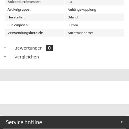
Bolzendurchmesser:
k.a.
Artikelgruppe:
Anhängekupplung
Hersteller:
Orlandi
Für Zugösen:
90mm
Verwendungsbereich:
Autotransporter
Bewertungen
0
Vergleichen
Service hotline