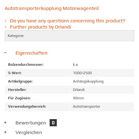
Autotransporterkupplung Motorwagenteil
Do you have any questions concerning this product?
Further products by Orlandi
Kategorie
Eigenschaften
Bolzendurchmesser:
k.a.
S-Wert:
1000/2500
Artikelgruppe:
Anhängekupplung
Hersteller:
Orlandi
Für Zugösen:
90mm
Verwendungsbereich:
Autotransporter
Bewertungen
0
Vergleichen