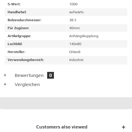
S-Wert:
1000
Handhebel:
aufwärts
Bolzendurchmesser:
38.5
Für Zugösen:
40mm
Artikelgruppe:
Anhängekupplung
Lochbild:
140x80
Hersteller:
Orlandi
Verwendungsbereich:
Industrie
Bewertungen
0
Vergleichen
Customers also viewed