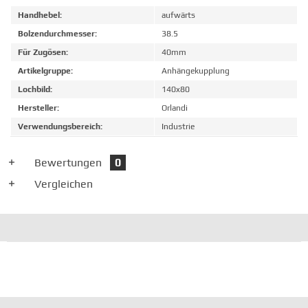
Handhebel:
aufwärts
Bolzendurchmesser:
38.5
Für Zugösen:
40mm
Artikelgruppe:
Anhängekupplung
Lochbild:
140x80
Hersteller:
Orlandi
Verwendungsbereich:
Industrie
Bewertungen
0
Vergleichen